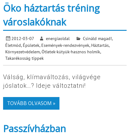
Öko háztartás tréning
városlakóknak
2012-03-07
energiaoldal
Csináld magad!
,
Életmód
,
Épületek
,
Események-rendezvények
,
Háztartás
,
Környezetvédelem
,
Ötletek-kütyük-hasznos holmik
,
Takarékosság tippek
Válság, klímaváltozás, világvége
jóslatok…? Ideje változtatni!
TOVÁBB OLVASOM »
Passzívházban