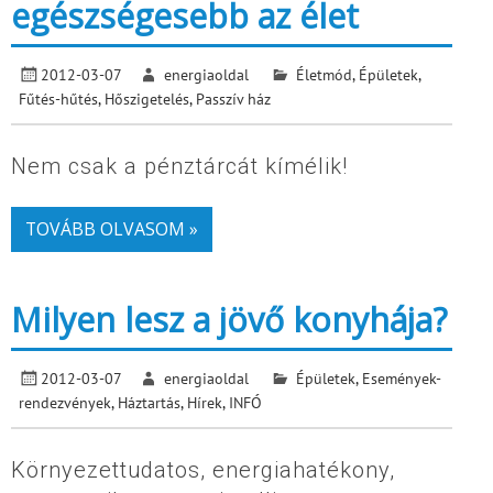
egészségesebb az élet
2012-03-07
energiaoldal
Életmód
,
Épületek
,
Fűtés-hűtés
,
Hőszigetelés
,
Passzív ház
Nem csak a pénztárcát kímélik!
TOVÁBB OLVASOM »
Milyen lesz a jövő konyhája?
2012-03-07
energiaoldal
Épületek
,
Események-
rendezvények
,
Háztartás
,
Hírek
,
INFÓ
Környezettudatos, energiahatékony,