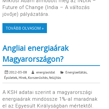
Miklósi Ádám álmodott meg az INDIA –
Future of Change (India – A változás
jövője) pályázatára.
TOVÁBB OLVASOM »
Angliai energiaárak
Magyarországon?
2012-03-08
energiaoldal
Energiaellátás
,
Épületek
,
Hírek
,
Korszerűsítés, felújítás
A KSH adatai szerint a magyarországi
energiaárak mindössze 1%-al maradnak
el az Egyesült Királyságban mértektől.