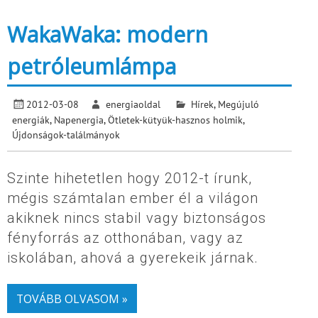
WakaWaka: modern
petróleumlámpa
2012-03-08
energiaoldal
Hírek
,
Megújuló
energiák
,
Napenergia
,
Ötletek-kütyük-hasznos holmik
,
Újdonságok-találmányok
Szinte hihetetlen hogy 2012-t írunk,
mégis számtalan ember él a világon
akiknek nincs stabil vagy biztonságos
fényforrás az otthonában, vagy az
iskolában, ahová a gyerekeik járnak.
TOVÁBB OLVASOM »