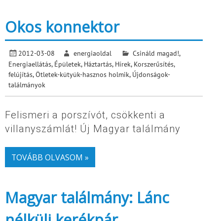
Okos konnektor
2012-03-08
energiaoldal
Csináld magad!
,
Energiaellátás
,
Épületek
,
Háztartás
,
Hírek
,
Korszerűsítés,
felújítás
,
Ötletek-kütyük-hasznos holmik
,
Újdonságok-
találmányok
Felismeri a porszívót, csökkenti a
villanyszámlát! Új Magyar találmány
TOVÁBB OLVASOM »
Magyar találmány: Lánc
nélküli kerékpár