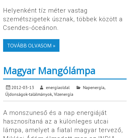
Helyenként tíz méter vastag
szemétszigetek úsznak, többek között a
Csendes-óceánon.
TOVÁBB OLVASOM »
Magyar Mangólámpa
2012-03-13
energiaoldal
Napenergia
,
Újdonságok-találmányok
,
Vízenergia
A monszuneső és a nap energiáját
hasznosítaná az a különleges utcai
lámpa, amelyet a fiatal magyar tervező,