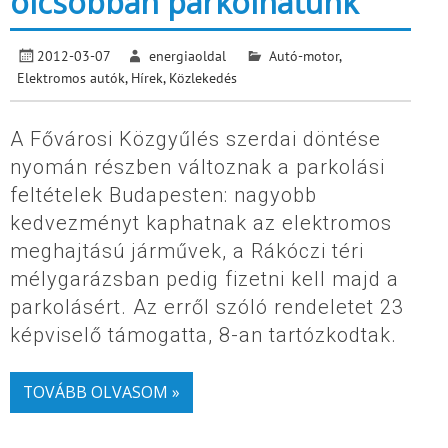
olcsóbban parkolhatunk
2012-03-07
energiaoldal
Autó-motor
,
Elektromos autók
,
Hírek
,
Közlekedés
A Fővárosi Közgyűlés szerdai döntése
nyomán részben változnak a parkolási
feltételek Budapesten: nagyobb
kedvezményt kaphatnak az elektromos
meghajtású járművek, a Rákóczi téri
mélygarázsban pedig fizetni kell majd a
parkolásért. Az erről szóló rendeletet 23
képviselő támogatta, 8-an tartózkodtak.
TOVÁBB OLVASOM »