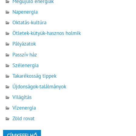
Megújuló energiák
Napenergia
Oktatás-kultúra
Ötletek-kütyük-hasznos holmik
Pályázatok
Passzív ház
Szélenergia
Takarékosság tippek
Újdonságok-találmányok
Világítás
Vízenergia
Zöld rovat
CÍMKEFELHŐ