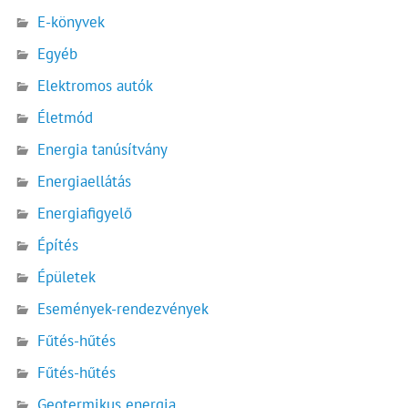
E-könyvek
Egyéb
Elektromos autók
Életmód
Energia tanúsítvány
Energiaellátás
Energiafigyelő
Építés
Épületek
Események-rendezvények
Fűtés-hűtés
Fűtés-hűtés
Geotermikus energia