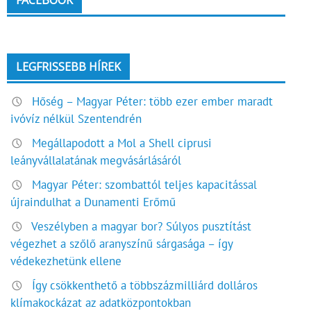
FACEBOOK
LEGFRISSEBB HÍREK
Hőség – Magyar Péter: több ezer ember maradt
ivóvíz nélkül Szentendrén
Megállapodott a Mol a Shell ciprusi
leányvállalatának megvásárlásáról
Magyar Péter: szombattól teljes kapacitással
újraindulhat a Dunamenti Erőmű
Veszélyben a magyar bor? Súlyos pusztítást
végezhet a szőlő aranyszínű sárgasága – így
védekezhetünk ellene
Így csökkenthető a többszázmilliárd dolláros
klímakockázat az adatközpontokban