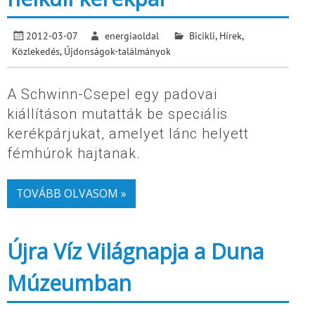
2012-03-07
energiaoldal
Bicikli
,
Hírek
,
Közlekedés
,
Újdonságok-találmányok
A Schwinn-Csepel egy padovai
kiállításon mutatták be speciális
kerékpárjukat, amelyet lánc helyett
fémhúrok hajtanak.
TOVÁBB OLVASOM »
Újra Víz Világnapja a Duna
Múzeumban