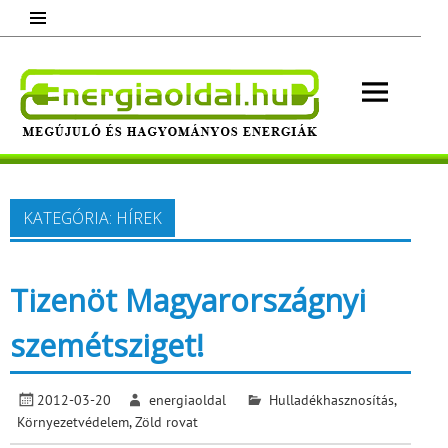
Skip
to
content
Energ
Megújuló és hagyományos energiák.
Minden, ami energia!
KATEGÓRIA:
HÍREK
Tizenöt Magyarországnyi
szemétsziget!
2012-03-20
energiaoldal
Hulladékhasznosítás
,
Környezetvédelem
,
Zöld rovat