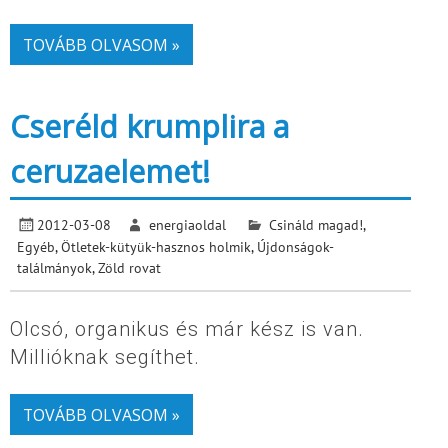
TOVÁBB OLVASOM »
Cseréld krumplira a
ceruzaelemet!
2012-03-08
energiaoldal
Csináld magad!
,
Egyéb
,
Ötletek-kütyük-hasznos holmik
,
Újdonságok-
találmányok
,
Zöld rovat
Olcsó, organikus és már kész is van.
Millióknak segíthet.
TOVÁBB OLVASOM »