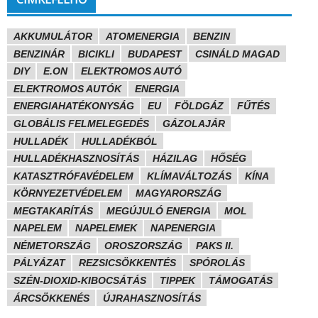
AKKUMULÁTOR
ATOMENERGIA
BENZIN
BENZINÁR
BICIKLI
BUDAPEST
CSINÁLD MAGAD
DIY
E.ON
ELEKTROMOS AUTÓ
ELEKTROMOS AUTÓK
ENERGIA
ENERGIAHATÉKONYSÁG
EU
FÖLDGÁZ
FŰTÉS
GLOBÁLIS FELMELEGEDÉS
GÁZOLAJÁR
HULLADÉK
HULLADÉKBÓL
HULLADÉKHASZNOSÍTÁS
HÁZILAG
HŐSÉG
KATASZTRÓFAVÉDELEM
KLÍMAVÁLTOZÁS
KÍNA
KÖRNYEZETVÉDELEM
MAGYARORSZÁG
MEGTAKARÍTÁS
MEGÚJULÓ ENERGIA
MOL
NAPELEM
NAPELEMEK
NAPENERGIA
NÉMETORSZÁG
OROSZORSZÁG
PAKS II.
PÁLYÁZAT
REZSICSÖKKENTÉS
SPÓROLÁS
SZÉN-DIOXID-KIBOCSÁTÁS
TIPPEK
TÁMOGATÁS
ÁRCSÖKKENÉS
ÚJRAHASZNOSÍTÁS