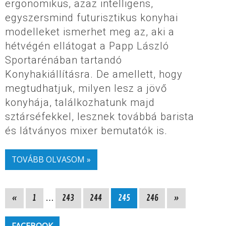
ergonomikus, azaz intelligens,
egyszersmind futurisztikus konyhai
modelleket ismerhet meg az, aki a
hétvégén ellátogat a Papp László
Sportarénában tartandó
Konyhakiállításra. De amellett, hogy
megtudhatjuk, milyen lesz a jövő
konyhája, találkozhatunk majd
sztárséfekkel, lesznek továbbá barista
és látványos mixer bemutatók is.
TOVÁBB OLVASOM »
«
1
…
243
244
245
246
»