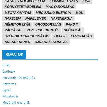
KATASZTRÓFAVÉDELEM
KLÍMAVÁLTOZÁS
KÍNA
KÖRNYEZETVÉDELEM
MAGYARORSZÁG
MEGTAKARÍTÁS
MEGÚJULÓ ENERGIA
MOL
NAPELEM
NAPELEMEK
NAPENERGIA
NÉMETORSZÁG
OROSZORSZÁG
PAKS II.
PÁLYÁZAT
REZSICSÖKKENTÉS
SPÓROLÁS
SZÉN-DIOXID-KIBOCSÁTÁS
TIPPEK
TÁMOGATÁS
ÁRCSÖKKENÉS
ÚJRAHASZNOSÍTÁS
ROVATOK
Hírek
Épületek
Korszerűsítés, felújítás
Háztartás
Egyéb
Közlekedés
Megújuló energiák