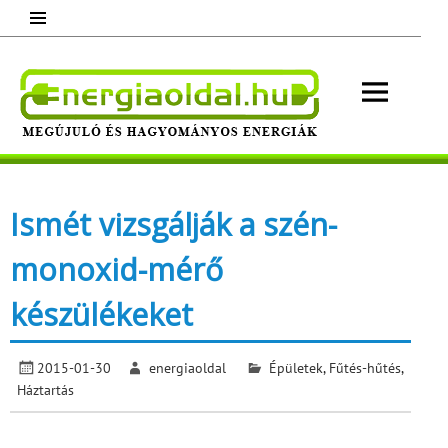
Skip
to
content
Energ
Megújuló és hagyományos energiák.
Minden, ami energia!
Ismét vizsgálják a szén-
monoxid-mérő
készülékeket
2015-01-30
energiaoldal
Épületek
,
Fűtés-hűtés
,
Háztartás