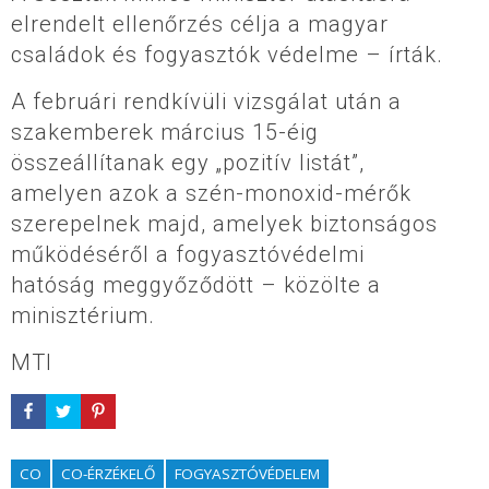
elrendelt ellenőrzés célja a magyar
családok és fogyasztók védelme – írták.
A februári rendkívüli vizsgálat után a
szakemberek március 15-éig
összeállítanak egy „pozitív listát”,
amelyen azok a szén-monoxid-mérők
szerepelnek majd, amelyek biztonságos
működéséről a fogyasztóvédelmi
hatóság meggyőződött – közölte a
minisztérium.
MTI
CO
CO-ÉRZÉKELŐ
FOGYASZTÓVÉDELEM