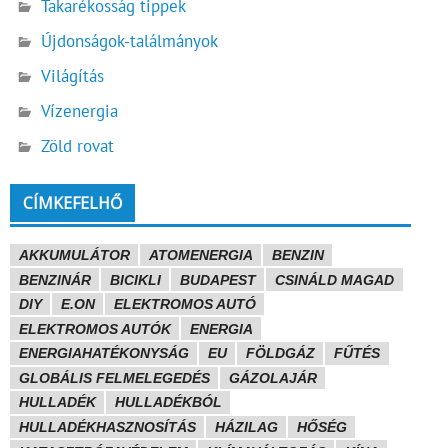
Takarékosság tippek
Újdonságok-találmányok
Világítás
Vízenergia
Zöld rovat
CÍMKEFELHŐ
AKKUMULÁTOR
ATOMENERGIA
BENZIN
BENZINÁR
BICIKLI
BUDAPEST
CSINÁLD MAGAD
DIY
E.ON
ELEKTROMOS AUTÓ
ELEKTROMOS AUTÓK
ENERGIA
ENERGIAHATÉKONYSÁG
EU
FÖLDGÁZ
FŰTÉS
GLOBÁLIS FELMELEGEDÉS
GÁZOLAJÁR
HULLADÉK
HULLADÉKBÓL
HULLADÉKHASZNOSÍTÁS
HÁZILAG
HŐSÉG