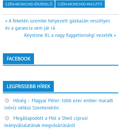
SZÉN-MONOXID-ÉRZÉKELŐ
SZÉN-MONOXID-RIASZTÓ
Bejegyzés
« A feketén üzembe helyezett gázkazán veszélyes
és a garancia sem jár rá
navigáció
Keystone XL a nagy függetlenségi vezeték »
FACEBOOK
LEGFRISSEBB HÍREK
Hőség – Magyar Péter: több ezer ember maradt
ivóvíz nélkül Szentendrén
Megállapodott a Mol a Shell ciprusi
leányvállalatának megvásárlásáról