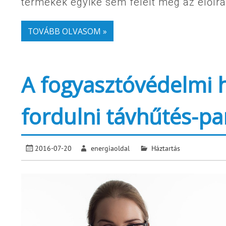
termékek egyike sem felelt meg az előír
TOVÁBB OLVASOM »
A fogyasztóvédelmi 
fordulni távhűtés-pa
2016-07-20
energiaoldal
Háztartás