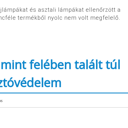
jlámpákat és asztali lámpákat ellenőrzött a
encféle termékből nyolc nem volt megfelelő.
nt felében talált túl
sztóvédelem
ás