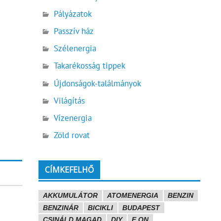
Pályázatok
Passzív ház
Szélenergia
Takarékosság tippek
Újdonságok-találmányok
Világítás
Vízenergia
Zöld rovat
CÍMKEFELHŐ
AKKUMULÁTOR
ATOMENERGIA
BENZIN
BENZINÁR
BICIKLI
BUDAPEST
CSINÁLD MAGAD
DIY
E.ON