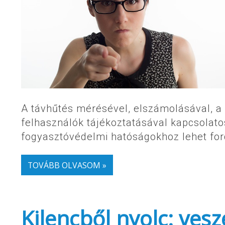
A távhűtés mérésével, elszámolásával, a 
felhasználók tájékoztatásával kapcsolato
fogyasztóvédelmi hatóságokhoz lehet fordu
TOVÁBB OLVASOM »
Kilencből nyolc: vesz