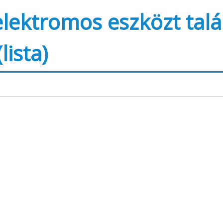
elektromos eszközt talá
ista)