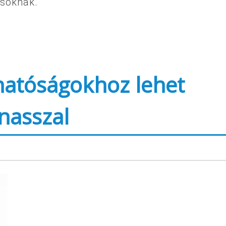
ásoknak.
hatóságokhoz lehet
nasszal