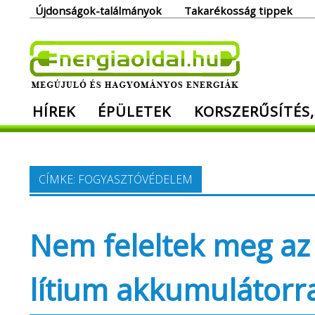
Skip
Újdonságok-találmányok
Takarékosság tippek
to
content
Ener
HÍREK
ÉPÜLETEK
KORSZERŰSÍTÉS,
Megújuló és hagyományos energiák. Min
CÍMKE:
FOGYASZTÓVÉDELEM
Nem feleltek meg az 
lítium akkumulátor