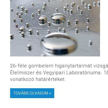
26-féle gombelem higanytartalmát vizsg
Élelmiszer és Vegyipari Laboratóriuma. 
vonatkozó határértéket.
TOVÁBB OLVASOM »