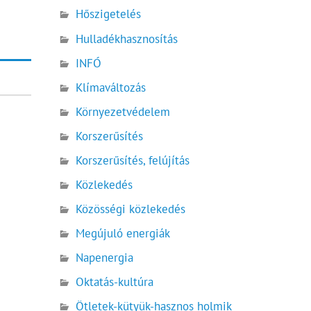
Hőszigetelés
Hulladékhasznosítás
INFÓ
Klímaváltozás
Környezetvédelem
Korszerűsítés
Korszerűsítés, felújítás
Közlekedés
Közösségi közlekedés
Megújuló energiák
Napenergia
Oktatás-kultúra
Ötletek-kütyük-hasznos holmik