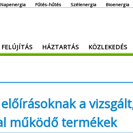
Napenergia
Fűtés-hűtés
Szélenergia
Bioenergia
giaoldal
 FELÚJÍTÁS
HÁZTARTÁS
KÖZLEKEDÉS
den, ami energia!
előírásoknak a vizsgált
ral működő termékek