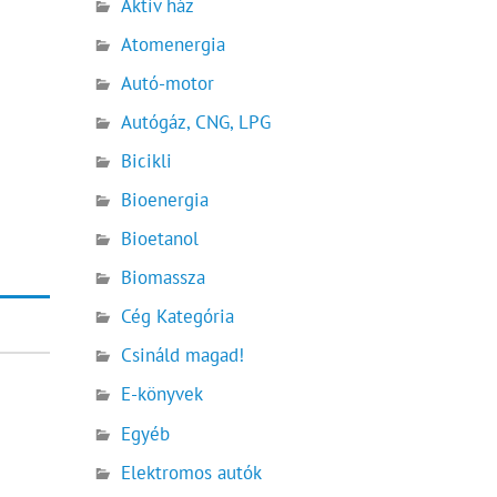
Aktív ház
Atomenergia
Autó-motor
Autógáz, CNG, LPG
Bicikli
Bioenergia
Bioetanol
Biomassza
Cég Kategória
Csináld magad!
E-könyvek
Egyéb
Elektromos autók