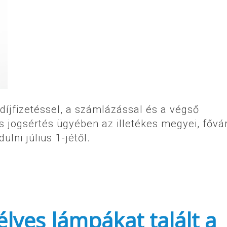
díjfizetéssel, a számlázással és a végső
s jogsértés ügyében az illetékes megyei, fővá
lni július 1-jétől.
élyes lámpákat talált a