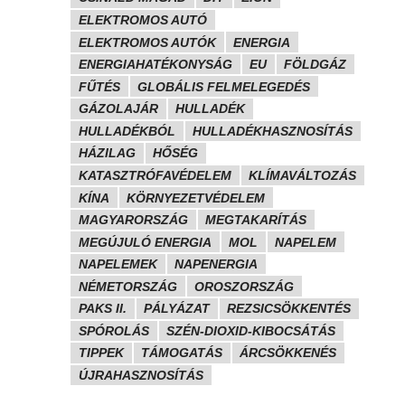
ELEKTROMOS AUTÓ
ELEKTROMOS AUTÓK
ENERGIA
ENERGIAHATÉKONYSÁG
EU
FÖLDGÁZ
FŰTÉS
GLOBÁLIS FELMELEGEDÉS
GÁZOLAJÁR
HULLADÉK
HULLADÉKBÓL
HULLADÉKHASZNOSÍTÁS
HÁZILAG
HŐSÉG
KATASZTRÓFAVÉDELEM
KLÍMAVÁLTOZÁS
KÍNA
KÖRNYEZETVÉDELEM
MAGYARORSZÁG
MEGTAKARÍTÁS
MEGÚJULÓ ENERGIA
MOL
NAPELEM
NAPELEMEK
NAPENERGIA
NÉMETORSZÁG
OROSZORSZÁG
PAKS II.
PÁLYÁZAT
REZSICSÖKKENTÉS
SPÓROLÁS
SZÉN-DIOXID-KIBOCSÁTÁS
TIPPEK
TÁMOGATÁS
ÁRCSÖKKENÉS
ÚJRAHASZNOSÍTÁS