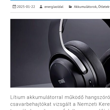
2025-01-22
energiaoldal
Akkumulátorok
,
Ötletek
Lítium akkumulátorral működő hangszóróka
csavarbehajtókat vizsgált a Nemzeti Ker