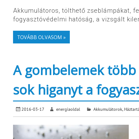
Akkumulátoros, tölthető zseblámpákat, fe
fogyasztóvédelmi hatóság, a vizsgált kil
TOVÁBB OLVASOM »
A gombelemek több mi
sok higanyt a fogya
2016-03-17
energiaoldal
Akkumulátorok
,
Háztart