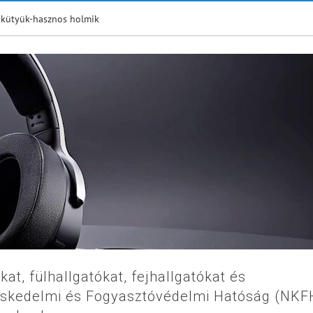
-kütyük-hasznos holmik
t, fülhallgatókat, fejhallgatókat és
eskedelmi és Fogyasztóvédelmi Hatóság (NKFH