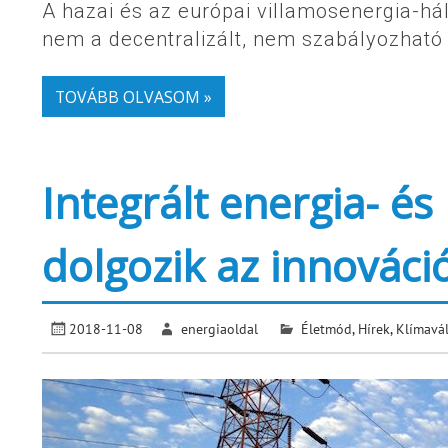
A hazai és az európai villamosenergia-hál
nem a decentralizált, nem szabályozható
TOVÁBB OLVASOM »
Integrált energia- és
dolgozik az innováci
2018-11-08
energiaoldal
Életmód
,
Hírek
,
Klímavá