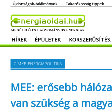
Skip
Újdonságok-találmányok
Takarékosság tippek
to
content
Ener
HÍREK
ÉPÜLETEK
KORSZERŰSÍTÉS,
Megújuló és hagyományos energiák. Min
CÍMKE:
ENERGIAPOLITIKA
MEE: erősebb hálóza
van szükség a magya