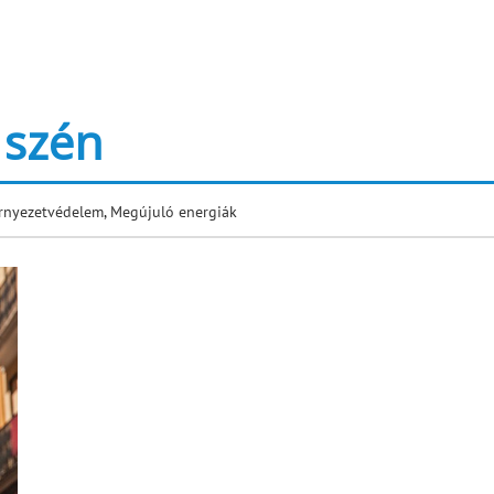
 szén
rnyezetvédelem
,
Megújuló energiák