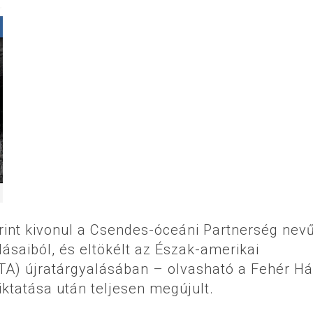
rint kivonul a Csendes-óceáni Partnerség nev
saiból, és eltökélt az Észak-amerikai
) újratárgyalásában – olvasható a Fehér H
ktatása után teljesen megújult.