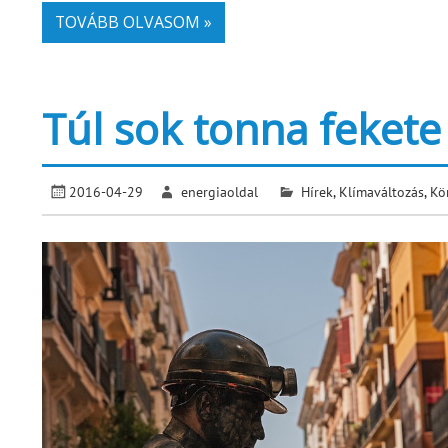
TOVÁBB OLVASOM »
Túl sok tonna fekete
2016-04-29
energiaoldal
Hírek
,
Klímaváltozás
,
Kö