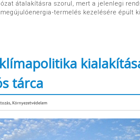
ózat átalakításra szorul, mert a jelenlegi ren
 megújulóenergia-termelés kezelésére épült k
 klímapolitika kialakítá
ós tárca
ltozás
,
Környezetvédelem