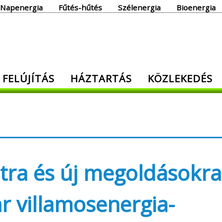
Napenergia
Fűtés-hűtés
Szélenergia
Bioenergia
giaoldal
 FELÚJÍTÁS
HÁZTARTÁS
KÖZLEKEDÉS
den, ami energia!
tra és új megoldásokra
r villamosenergia-