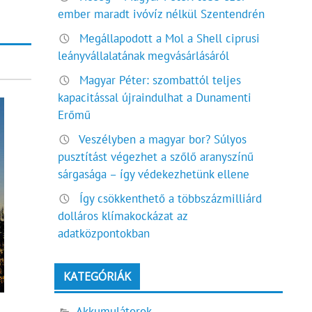
ember maradt ivóvíz nélkül Szentendrén
Megállapodott a Mol a Shell ciprusi
leányvállalatának megvásárlásáról
Magyar Péter: szombattól teljes
kapacitással újraindulhat a Dunamenti
Erőmű
Veszélyben a magyar bor? Súlyos
pusztítást végezhet a szőlő aranyszínű
sárgasága – így védekezhetünk ellene
Így csökkenthető a többszázmilliárd
dolláros klímakockázat az
adatközpontokban
KATEGÓRIÁK
Akkumulátorok