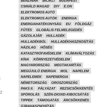
BENZINÁR
BICIKLI
BUDAPEST
CSINÁLD MAGAD
DIY
E.ON
ELEKTROMOS AUTÓ
ELEKTROMOS AUTÓK
ENERGIA
ENERGIAHATÉKONYSÁG
EU
FÖLDGÁZ
FŰTÉS
GLOBÁLIS FELMELEGEDÉS
GÁZOLAJÁR
HULLADÉK
HULLADÉKBÓL
HULLADÉKHASZNOSÍTÁS
HÁZILAG
HŐSÉG
KATASZTRÓFAVÉDELEM
KLÍMAVÁLTOZÁS
KÍNA
KÖRNYEZETVÉDELEM
MAGYARORSZÁG
MEGTAKARÍTÁS
MEGÚJULÓ ENERGIA
MOL
NAPELEM
NAPELEMEK
NAPENERGIA
ű
NÉMETORSZÁG
OROSZORSZÁG
PAKS II.
PÁLYÁZAT
REZSICSÖKKENTÉS
áz
SPÓROLÁS
SZÉN-DIOXID-KIBOCSÁTÁS
TIPPEK
TÁMOGATÁS
ÁRCSÖKKENÉS
ÚJRAHASZNOSÍTÁS