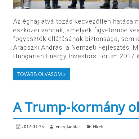
Az éghajlatváltozás kedvezőtlen hatása
eszközei vannak, amelyek figyelembe ves
fogyasztók ellátásának biztonsága, sem a
Aradszki András, a Nemzeti Fejlesztési Mi
Hungarian Energy Investors Forum 2017 k
TOVÁBB OLVASOM »
A Trump-kormány olc
2017-01-23
energiaoldal
Hírek