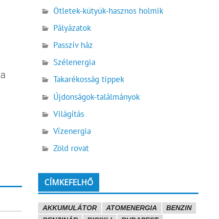
Ötletek-kütyük-hasznos holmik
Pályázatok
Passzív ház
Szélenergia
 a
Takarékosság tippek
Újdonságok-találmányok
Világítás
Vízenergia
Zöld rovat
CÍMKEFELHŐ
AKKUMULÁTOR
ATOMENERGIA
BENZIN