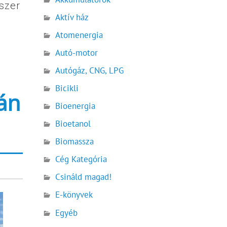
dszer
Aktív ház
i
Atomenergia
Autó-motor
Autógáz, CNG, LPG
Bicikli
sán
Bioenergia
Bioetanol
Biomassza
Cég Kategória
Csináld magad!
E-könyvek
Egyéb