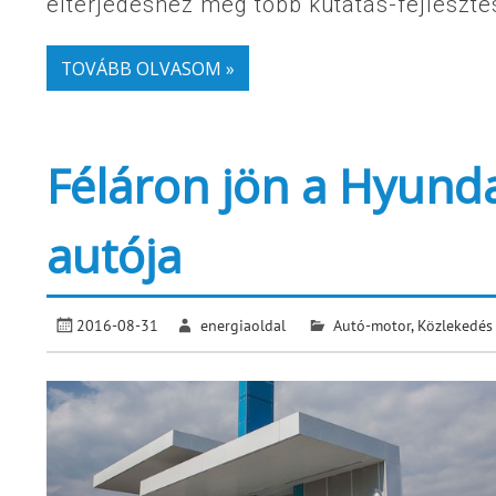
elterjedéshez még több kutatás-fejleszt
TOVÁBB OLVASOM »
Féláron jön a Hyund
autója
2016-08-31
energiaoldal
Autó-motor
,
Közlekedés