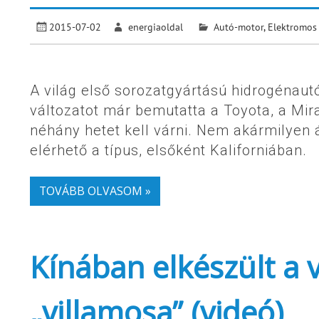
2015-07-02
energiaoldal
Autó-motor
,
Elektromos
A világ első sorozatgyártású hidrogénau
változatot már bemutatta a Toyota, a Mir
néhány hetet kell várni. Nem akármilyen 
elérhető a típus, elsőként Kaliforniában.
TOVÁBB OLVASOM »
Kínában elkészült a 
„villamosa” (videó)