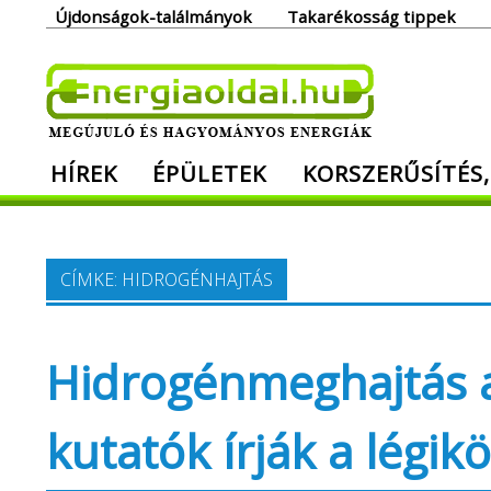
Skip
Újdonságok-találmányok
Takarékosság tippek
to
content
Ener
HÍREK
ÉPÜLETEK
KORSZERŰSÍTÉS,
Megújuló és hagyományos energiák. Min
CÍMKE:
HIDROGÉNHAJTÁS
Hidrogénmeghajtás 
kutatók írják a légik