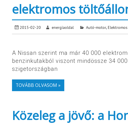
elektromos töltőállo
2015-02-20
energiaoldal
Autó-motor
,
Elektromos
A Nissan szerint ma már 40 000 elektrom
benzinkutakból viszont mindössze 34 000. 
szigetországban
TOVÁBB OLVASOM »
Közeleg a jövő: a H