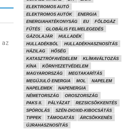
ELEKTROMOS AUTÓ
ELEKTROMOS AUTÓK
ENERGIA
ENERGIAHATÉKONYSÁG
EU
FÖLDGÁZ
FŰTÉS
GLOBÁLIS FELMELEGEDÉS
GÁZOLAJÁR
HULLADÉK
l az
HULLADÉKBÓL
HULLADÉKHASZNOSÍTÁS
HÁZILAG
HŐSÉG
KATASZTRÓFAVÉDELEM
KLÍMAVÁLTOZÁS
KÍNA
KÖRNYEZETVÉDELEM
MAGYARORSZÁG
MEGTAKARÍTÁS
MEGÚJULÓ ENERGIA
MOL
NAPELEM
NAPELEMEK
NAPENERGIA
NÉMETORSZÁG
OROSZORSZÁG
PAKS II.
PÁLYÁZAT
REZSICSÖKKENTÉS
SPÓROLÁS
SZÉN-DIOXID-KIBOCSÁTÁS
TIPPEK
TÁMOGATÁS
ÁRCSÖKKENÉS
ÚJRAHASZNOSÍTÁS