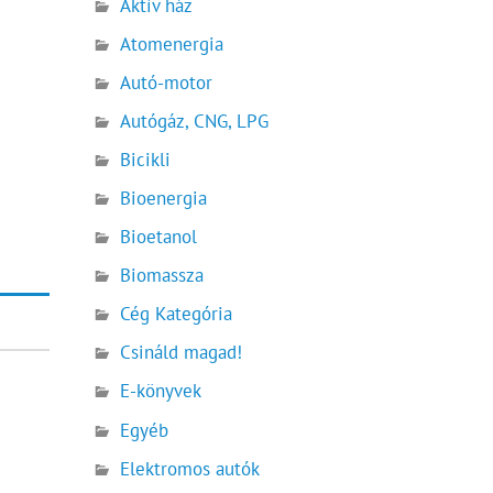
Aktív ház
Atomenergia
Autó-motor
Autógáz, CNG, LPG
Bicikli
Bioenergia
Bioetanol
Biomassza
Cég Kategória
Csináld magad!
E-könyvek
Egyéb
Elektromos autók