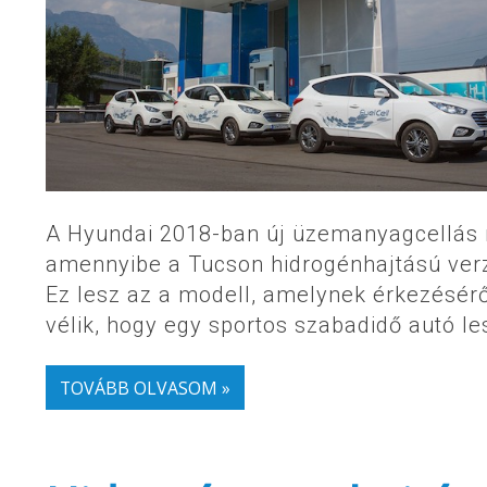
A Hyundai 2018-ban új üzemanyagcellás mo
amennyibe a Tucson hidrogénhajtású verz
Ez lesz az a modell, amelynek érkezéséről
vélik, hogy egy sportos szabadidő autó le
TOVÁBB OLVASOM »