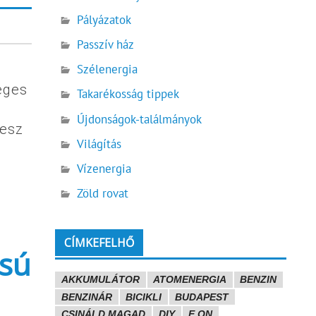
Pályázatok
Passzív ház
Szélenergia
eges
Takarékosság tippek
Újdonságok-találmányok
lesz
Világítás
Vízenergia
Zöld rovat
CÍMKEFELHŐ
ású
AKKUMULÁTOR
ATOMENERGIA
BENZIN
BENZINÁR
BICIKLI
BUDAPEST
CSINÁLD MAGAD
DIY
E.ON