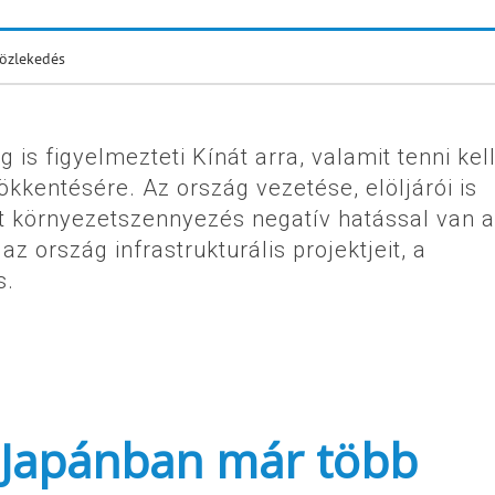
özlekedés
is figyelmezteti Kínát arra, valamit tenni kel
kentésére. Az ország vezetése, elöljárói is
tt környezetszennyezés negatív hatással van a
az ország infrastrukturális projektjeit, a
s.
: Japánban már több