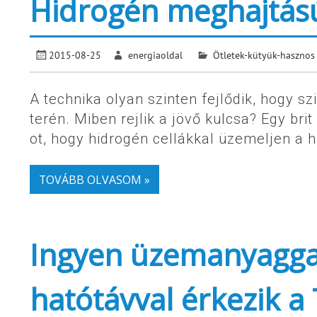
Hidrogén meghajtás
2015-08-25
energiaoldal
Ötletek-kütyük-hasznos
A technika olyan szinten fejlődik, hogy sz
terén. Miben rejlik a jövő kulcsa? Egy brit
ot, hogy hidrogén cellákkal üzemeljen a 
TOVÁBB OLVASOM »
Ingyen üzemanyaggal
hatótávval érkezik a