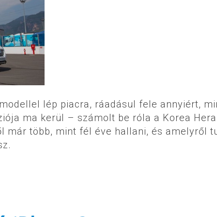
dellel lép piacra, ráadásul fele annyiért, mi
iója ma kerül – számolt be róla a Korea Hera
 már több, mint fél éve hallani, és amelyről t
sz.