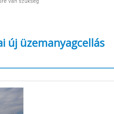
ésre van szükség
ai új üzemanyagcellás