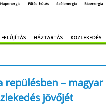
Napenergia
Fűtés-hűtés
Szélenergia
Bioenergia
giaoldal
 FELÚJÍTÁS
HÁZTARTÁS
KÖZLEKEDÉS
den, ami energia!
a repülésben – magyar
özlekedés jövőjét