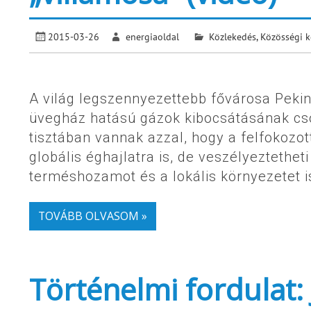
2015-03-26
energiaoldal
Közlekedés
,
Közösségi k
A világ legszennyezettebb fővárosa Peking 
üvegház hatású gázok kibocsátásának csök
tisztában vannak azzal, hogy a felfokozo
globális éghajlatra is, de veszélyeztetheti 
terméshozamot és a lokális környezetet i
TOVÁBB OLVASOM »
Történelmi fordulat