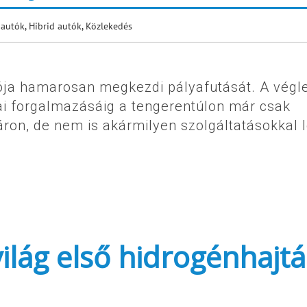
 autók
,
Hibrid autók
,
Közlekedés
tója hamarosan megkezdi pályafutását. A végl
ai forgalmazásáig a tengerentúlon már csak
áron, de nem is akármilyen szolgáltatásokkal 
világ első hidrogénhajt