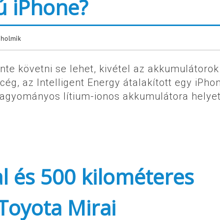
ú iPhone?
 holmik
inte követni se lehet, kivétel az akkumulátorok
 cég, az Intelligent Energy átalakított egy iPho
hagyományos lítium-ionos akkumulátora helyet
 és 500 kilométeres
 Toyota Mirai