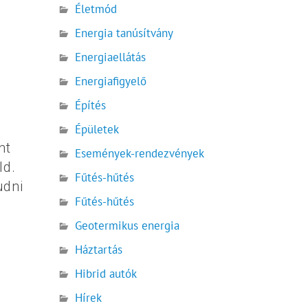
Életmód
Energia tanúsítvány
Energiaellátás
Energiafigyelő
Építés
Épületek
nt
Események-rendezvények
ld.
Fűtés-hűtés
udni
Fűtés-hűtés
Geotermikus energia
Háztartás
Hibrid autók
Hírek