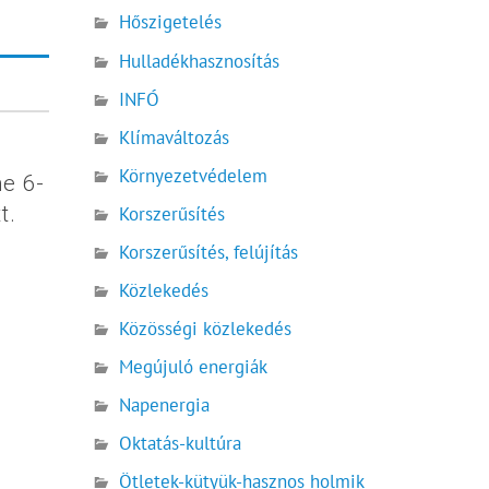
Hőszigetelés
Hulladékhasznosítás
INFÓ
Klímaváltozás
Környezetvédelem
ne 6-
t.
Korszerűsítés
Korszerűsítés, felújítás
Közlekedés
Közösségi közlekedés
Megújuló energiák
Napenergia
Oktatás-kultúra
Ötletek-kütyük-hasznos holmik