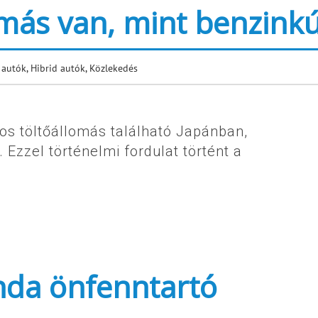
más van, mint benzinkú
 autók
,
Hibrid autók
,
Közlekedés
os töltőállomás található Japánban,
Ezzel történelmi fordulat történt a
onda önfenntartó