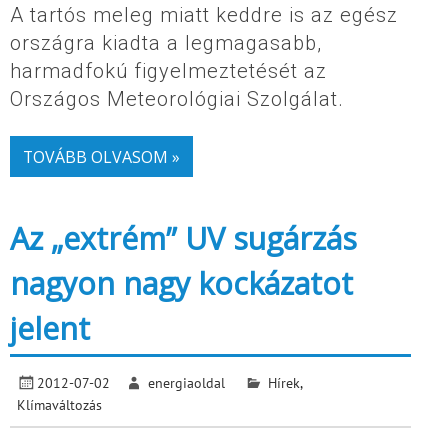
A tartós meleg miatt keddre is az egész
országra kiadta a legmagasabb,
harmadfokú figyelmeztetését az
Országos Meteorológiai Szolgálat.
TOVÁBB OLVASOM »
Az „extrém” UV sugárzás
nagyon nagy kockázatot
jelent
2012-07-02
energiaoldal
Hírek
,
Klímaváltozás