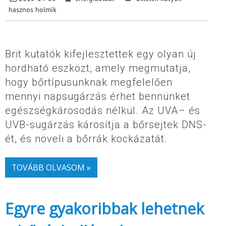
hasznos holmik
Brit kutatók kifejlesztettek egy olyan új
hordható eszközt, amely megmutatja,
hogy bőrtípusunknak megfelelően
mennyi napsugárzás érhet bennünket
egészségkárosodás nélkül. Az UVA– és
UVB-sugárzás károsítja a bőrsejtek DNS-
ét, és növeli a bőrrák kockázatát.
TOVÁBB OLVASOM »
Egyre gyakoribbak lehetnek