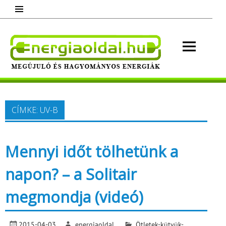
Skip
to
content
Energ
Megújuló és hagyományos energiák.
Minden, ami energia!
CÍMKE:
UV-B
Mennyi időt tölhetünk a
napon? – a Solitair
megmondja (videó)
2015-04-03
energiaoldal
Ötletek-kütyük-