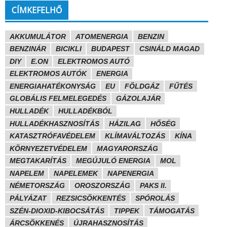
CÍMKEFELHŐ
AKKUMULÁTOR
ATOMENERGIA
BENZIN
BENZINÁR
BICIKLI
BUDAPEST
CSINÁLD MAGAD
DIY
E.ON
ELEKTROMOS AUTÓ
ELEKTROMOS AUTÓK
ENERGIA
ENERGIAHATÉKONYSÁG
EU
FÖLDGÁZ
FŰTÉS
GLOBÁLIS FELMELEGEDÉS
GÁZOLAJÁR
HULLADÉK
HULLADÉKBÓL
HULLADÉKHASZNOSÍTÁS
HÁZILAG
HŐSÉG
KATASZTRÓFAVÉDELEM
KLÍMAVÁLTOZÁS
KÍNA
KÖRNYEZETVÉDELEM
MAGYARORSZÁG
MEGTAKARÍTÁS
MEGÚJULÓ ENERGIA
MOL
NAPELEM
NAPELEMEK
NAPENERGIA
NÉMETORSZÁG
OROSZORSZÁG
PAKS II.
PÁLYÁZAT
REZSICSÖKKENTÉS
SPÓROLÁS
SZÉN-DIOXID-KIBOCSÁTÁS
TIPPEK
TÁMOGATÁS
ÁRCSÖKKENÉS
ÚJRAHASZNOSÍTÁS