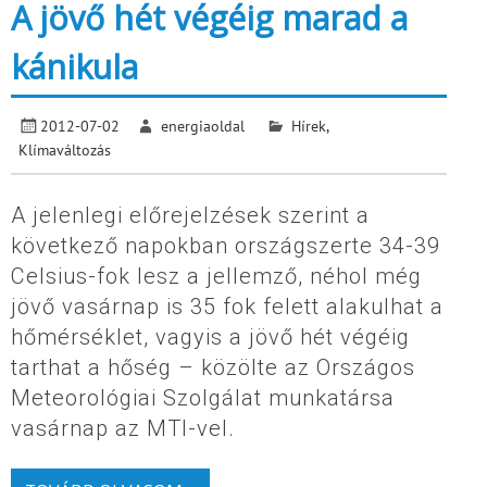
A jövő hét végéig marad a
kánikula
2012-07-02
energiaoldal
Hírek
,
Klímaváltozás
A jelenlegi előrejelzések szerint a
következő napokban országszerte 34-39
Celsius-fok lesz a jellemző, néhol még
jövő vasárnap is 35 fok felett alakulhat a
hőmérséklet, vagyis a jövő hét végéig
tarthat a hőség – közölte az Országos
Meteorológiai Szolgálat munkatársa
vasárnap az MTI-vel.