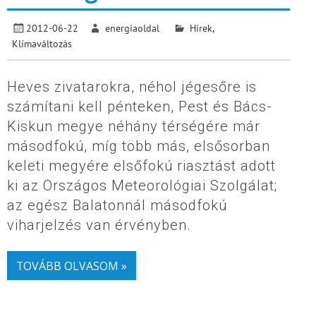
2012-06-22
energiaoldal
Hírek
,
Klímaváltozás
Heves zivatarokra, néhol jégesőre is
számítani kell pénteken, Pest és Bács-
Kiskun megye néhány térségére már
másodfokú, míg több más, elsősorban
keleti megyére elsőfokú riasztást adott
ki az Országos Meteorológiai Szolgálat;
az egész Balatonnál másodfokú
viharjelzés van érvényben.
TOVÁBB OLVASOM »