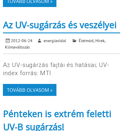
TOVÁBB OLVASOM »
Az UV-sugárzás és veszélyei
2012-06-24
energiaoldal
Életmód
,
Hírek
,
Klímaváltozás
Az UV-sugárzás fajtái és hatásai; UV-
index forrás: MTI
TOVÁBB OLVASOM »
Pénteken is extrém feletti
UV-B sugárzás!