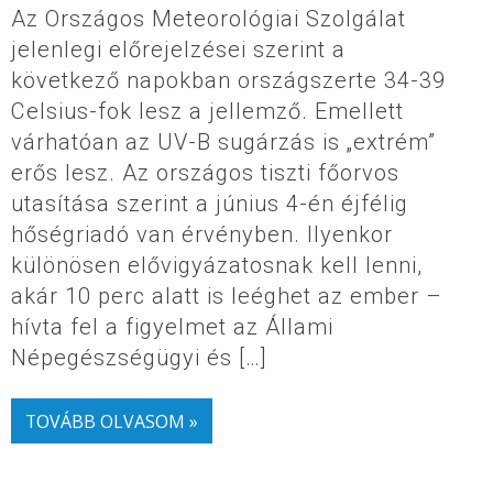
Az Országos Meteorológiai Szolgálat
jelenlegi előrejelzései szerint a
következő napokban országszerte 34-39
Celsius-fok lesz a jellemző. Emellett
várhatóan az UV-B sugárzás is „extrém”
erős lesz. Az országos tiszti főorvos
utasítása szerint a június 4-én éjfélig
hőségriadó van érvényben. Ilyenkor
különösen elővigyázatosnak kell lenni,
akár 10 perc alatt is leéghet az ember –
hívta fel a figyelmet az Állami
Népegészségügyi és […]
TOVÁBB OLVASOM »