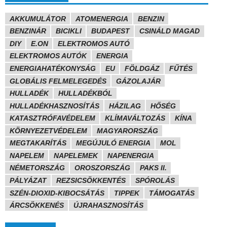
AKKUMULÁTOR
ATOMENERGIA
BENZIN
BENZINÁR
BICIKLI
BUDAPEST
CSINÁLD MAGAD
DIY
E.ON
ELEKTROMOS AUTÓ
ELEKTROMOS AUTÓK
ENERGIA
ENERGIAHATÉKONYSÁG
EU
FÖLDGÁZ
FŰTÉS
GLOBÁLIS FELMELEGEDÉS
GÁZOLAJÁR
HULLADÉK
HULLADÉKBÓL
HULLADÉKHASZNOSÍTÁS
HÁZILAG
HŐSÉG
KATASZTRÓFAVÉDELEM
KLÍMAVÁLTOZÁS
KÍNA
KÖRNYEZETVÉDELEM
MAGYARORSZÁG
MEGTAKARÍTÁS
MEGÚJULÓ ENERGIA
MOL
NAPELEM
NAPELEMEK
NAPENERGIA
NÉMETORSZÁG
OROSZORSZÁG
PAKS II.
PÁLYÁZAT
REZSICSÖKKENTÉS
SPÓROLÁS
SZÉN-DIOXID-KIBOCSÁTÁS
TIPPEK
TÁMOGATÁS
ÁRCSÖKKENÉS
ÚJRAHASZNOSÍTÁS