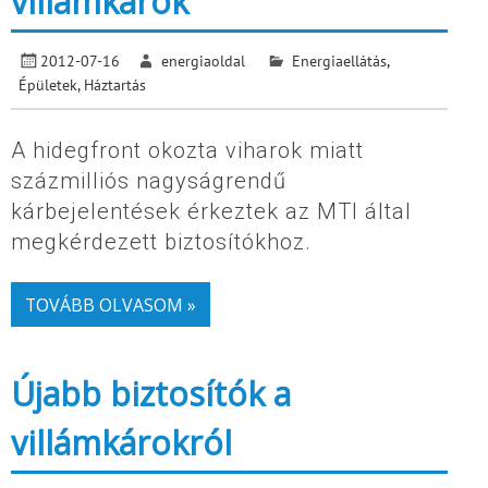
villámkárok
2012-07-16
energiaoldal
Energiaellátás
,
Épületek
,
Háztartás
A hidegfront okozta viharok miatt
százmilliós nagyságrendű
kárbejelentések érkeztek az MTI által
megkérdezett biztosítókhoz.
TOVÁBB OLVASOM »
Újabb biztosítók a
villámkárokról