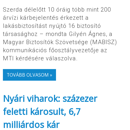
Szerda délelőtt 10 óráig több mint 200
árvízi kárbejelentés érkezett a
lakásbiztosítást nyújtó 16 biztosító
társasághoz – mondta Gilyén Ágnes, a
Magyar Biztosítók Szövetsége (MABISZ)
kommunikációs főosztályvezetője az
MTI kérdésére válaszolva.
TOVÁBB OLVASOM »
Nyári viharok: százezer
feletti károsult, 6,7
milliárdos kár