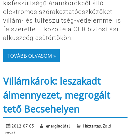
kisfeszültségű áramkörökből álló
elektromos szórakoztatóeszközöket
villám- és túlfeszültség-védelemmel is
felszerelte – közölte a CLB biztosítási
alkuszcég csütörtökön.
TOVÁBB OLVASOM »
Villámkárok: leszakadt
álmennyezet, megrogált
tető Becsehelyen
2012-07-05
energiaoldal
Háztartás
,
Zöld
rovat