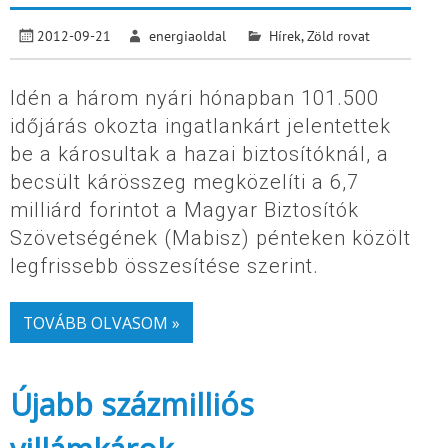
2012-09-21
energiaoldal
Hírek
,
Zöld rovat
Idén a három nyári hónapban 101.500
időjárás okozta ingatlankárt jelentettek
be a károsultak a hazai biztosítóknál, a
becsült kárösszeg megközelíti a 6,7
milliárd forintot a Magyar Biztosítók
Szövetségének (Mabisz) pénteken közölt
legfrissebb összesítése szerint.
TOVÁBB OLVASOM »
Újabb százmilliós