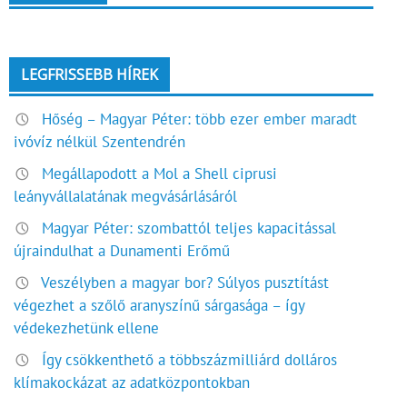
LEGFRISSEBB HÍREK
Hőség – Magyar Péter: több ezer ember maradt
ivóvíz nélkül Szentendrén
Megállapodott a Mol a Shell ciprusi
leányvállalatának megvásárlásáról
Magyar Péter: szombattól teljes kapacitással
újraindulhat a Dunamenti Erőmű
Veszélyben a magyar bor? Súlyos pusztítást
végezhet a szőlő aranyszínű sárgasága – így
védekezhetünk ellene
Így csökkenthető a többszázmilliárd dolláros
klímakockázat az adatközpontokban