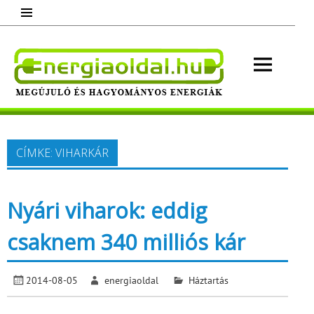
Skip
to
content
Energ
Megújuló és hagyományos energiák.
Minden, ami energia!
CÍMKE:
VIHARKÁR
Nyári viharok: eddig
csaknem 340 milliós kár
2014-08-05
energiaoldal
Háztartás