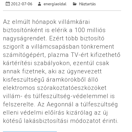
2012-07-06
energiaoldal
Háztartás
Az elmúlt hónapok villámkárai
biztosítónként is elérik a 100 milliós
nagyságrendet. Ezért több biztosító
szigorít a villámcsapásban tönkrement
számítógépért, plazma TV-ért kifizethető
kártérítési szabályokon, ezentúl csak
annak fizetnek, aki az úgynevezett
kisfeszültségű áramkörökből álló
elektromos szórakoztatóeszközöket
villám- és túlfeszültség-védelemmel is
felszerelte. Az Aegonnál a túlfeszültség
elleni védelmi előírás kizárólag az új
kötésű lakásbiztosítási módozatot érinti.