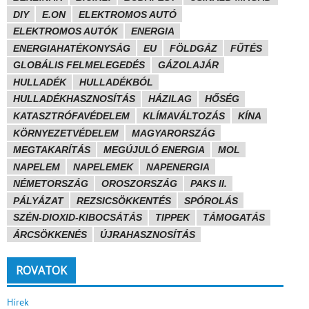
DIY
E.ON
ELEKTROMOS AUTÓ
ELEKTROMOS AUTÓK
ENERGIA
ENERGIAHATÉKONYSÁG
EU
FÖLDGÁZ
FŰTÉS
GLOBÁLIS FELMELEGEDÉS
GÁZOLAJÁR
HULLADÉK
HULLADÉKBÓL
HULLADÉKHASZNOSÍTÁS
HÁZILAG
HŐSÉG
KATASZTRÓFAVÉDELEM
KLÍMAVÁLTOZÁS
KÍNA
KÖRNYEZETVÉDELEM
MAGYARORSZÁG
MEGTAKARÍTÁS
MEGÚJULÓ ENERGIA
MOL
NAPELEM
NAPELEMEK
NAPENERGIA
NÉMETORSZÁG
OROSZORSZÁG
PAKS II.
PÁLYÁZAT
REZSICSÖKKENTÉS
SPÓROLÁS
SZÉN-DIOXID-KIBOCSÁTÁS
TIPPEK
TÁMOGATÁS
ÁRCSÖKKENÉS
ÚJRAHASZNOSÍTÁS
ROVATOK
Hírek