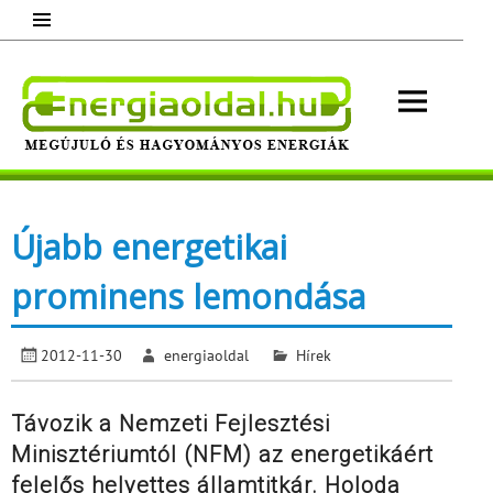
Skip
to
content
Energ
Megújuló és hagyományos energiák.
Minden, ami energia!
Újabb energetikai
prominens lemondása
2012-11-30
energiaoldal
Hírek
Távozik a Nemzeti Fejlesztési
Minisztériumtól (NFM) az energetikáért
felelős helyettes államtitkár. Holoda