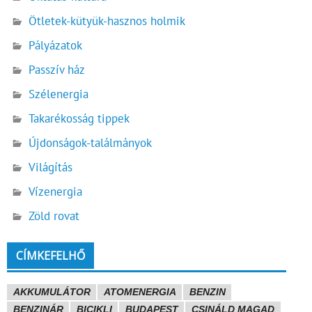
Ötletek-kütyük-hasznos holmik
Pályázatok
Passzív ház
Szélenergia
Takarékosság tippek
Újdonságok-találmányok
Világítás
Vízenergia
Zöld rovat
CÍMKEFELHŐ
AKKUMULÁTOR
ATOMENERGIA
BENZIN
BENZINÁR
BICIKLI
BUDAPEST
CSINÁLD MAGAD