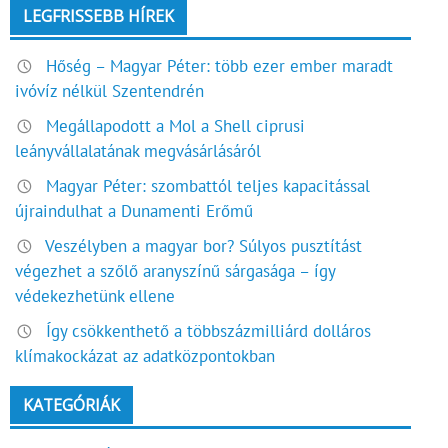
LEGFRISSEBB HÍREK
Hőség – Magyar Péter: több ezer ember maradt
ivóvíz nélkül Szentendrén
Megállapodott a Mol a Shell ciprusi
leányvállalatának megvásárlásáról
Magyar Péter: szombattól teljes kapacitással
újraindulhat a Dunamenti Erőmű
Veszélyben a magyar bor? Súlyos pusztítást
végezhet a szőlő aranyszínű sárgasága – így
védekezhetünk ellene
Így csökkenthető a többszázmilliárd dolláros
klímakockázat az adatközpontokban
KATEGÓRIÁK