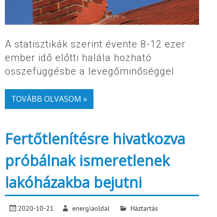
A statisztikák szerint évente 8-12 ezer
ember idő előtti halála hozható
összefüggésbe a levegőminőséggel
TOVÁBB OLVASOM »
Fertőtlenítésre hivatkozva
próbálnak ismeretlenek
lakóházakba bejutni
2020-10-21
energiaoldal
Háztartás