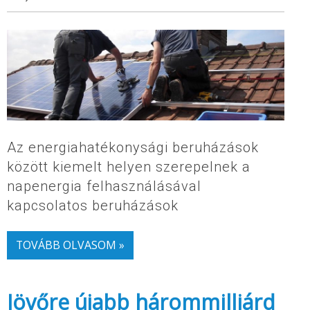
Az energiahatékonysági beruházások
között kiemelt helyen szerepelnek a
napenergia felhasználásával
kapcsolatos beruházások
TOVÁBB OLVASOM »
Jövőre újabb hárommilliárd