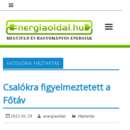
Skip
to
content
Energ
Megújuló és hagyományos energiák.
Minden, ami energia!
KATEGÓRIA:
HÁZTARTÁS
Csalókra figyelmeztetett a
Főtáv
2021-01-29
energiaoldal
Háztartás