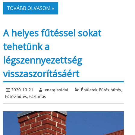
TOVÁBB OLVASOM »
A helyes fűtéssel sokat
tehetünk a
légszennyezettség
visszaszorításáért
2020-10-21
energiaoldal
Épületek
,
Fűtés-hűtés
,
Fűtés-hűtés
,
Háztartás