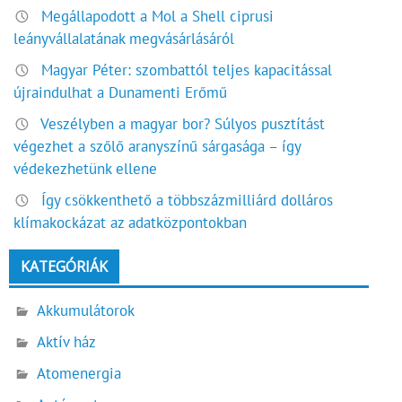
Megállapodott a Mol a Shell ciprusi
leányvállalatának megvásárlásáról
Magyar Péter: szombattól teljes kapacitással
újraindulhat a Dunamenti Erőmű
Veszélyben a magyar bor? Súlyos pusztítást
végezhet a szőlő aranyszínű sárgasága – így
védekezhetünk ellene
Így csökkenthető a többszázmilliárd dolláros
klímakockázat az adatközpontokban
KATEGÓRIÁK
Akkumulátorok
Aktív ház
Atomenergia