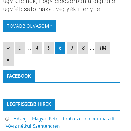
ügyfeleinek, hogy elsősorban a digitális
ügyfélcsatornákat vegyék igénybe
TOVÁBB OLVASOM »
«
1
…
4
5
6
7
8
…
104
»
FACEBOOK
LEGFRISSEBB HÍREK
Hőség – Magyar Péter: több ezer ember maradt
ivóvíz nélkül Szentendrén