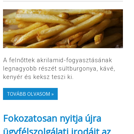
A felnőttek akrilamid-fogyasztásának
legnagyobb részét sültburgonya, kávé,
kenyér és keksz teszi ki.
TOVÁBB OLVASOM »
Fokozatosan nyitja újra
ügyfélszolgálati irodáit az