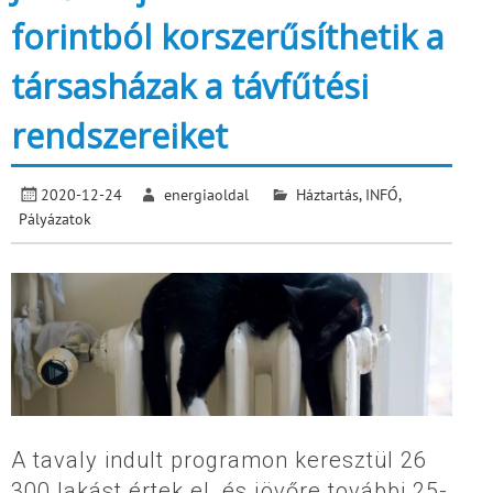
forintból korszerűsíthetik a
társasházak a távfűtési
rendszereiket
2020-12-24
energiaoldal
Háztartás
,
INFÓ
,
Pályázatok
A tavaly indult programon keresztül 26
300 lakást értek el, és jövőre további 25-