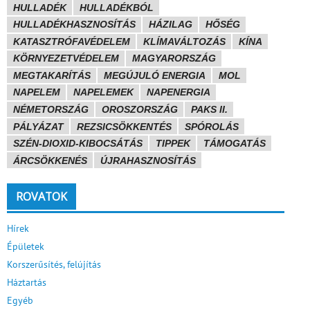
HULLADÉK
HULLADÉKBÓL
HULLADÉKHASZNOSÍTÁS
HÁZILAG
HŐSÉG
KATASZTRÓFAVÉDELEM
KLÍMAVÁLTOZÁS
KÍNA
KÖRNYEZETVÉDELEM
MAGYARORSZÁG
MEGTAKARÍTÁS
MEGÚJULÓ ENERGIA
MOL
NAPELEM
NAPELEMEK
NAPENERGIA
NÉMETORSZÁG
OROSZORSZÁG
PAKS II.
PÁLYÁZAT
REZSICSÖKKENTÉS
SPÓROLÁS
SZÉN-DIOXID-KIBOCSÁTÁS
TIPPEK
TÁMOGATÁS
ÁRCSÖKKENÉS
ÚJRAHASZNOSÍTÁS
ROVATOK
Hírek
Épületek
Korszerűsítés, felújítás
Háztartás
Egyéb