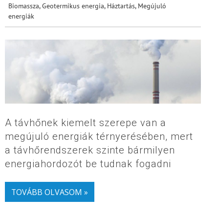
Biomassza
,
Geotermikus energia
,
Háztartás
,
Megújuló
energiák
A távhőnek kiemelt szerepe van a
megújuló energiák térnyerésében, mert
a távhőrendszerek szinte bármilyen
energiahordozót be tudnak fogadni
TOVÁBB OLVASOM »