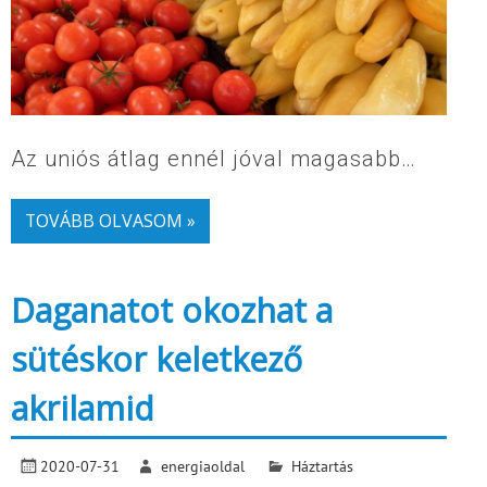
Az uniós átlag ennél jóval magasabb…
TOVÁBB OLVASOM »
Daganatot okozhat a
sütéskor keletkező
akrilamid
2020-07-31
energiaoldal
Háztartás