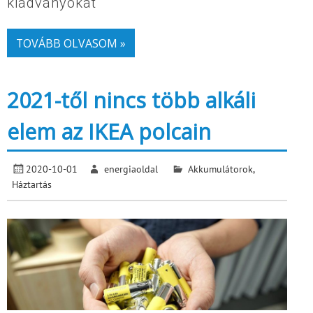
kiadványokat
TOVÁBB OLVASOM »
2021-től nincs több alkáli
elem az IKEA polcain
2020-10-01
energiaoldal
Akkumulátorok
,
Háztartás