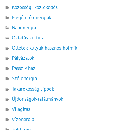
Közösségi közlekedés
Megújuló energiák
Napenergia
Oktatás-kultúra
Ötletek-kütyük-hasznos holmik
Pályázatok
Passzív ház
Szélenergia
Takarékosság tippek
Újdonságok-találmányok
Világítás
Vízenergia
Zöld rovat