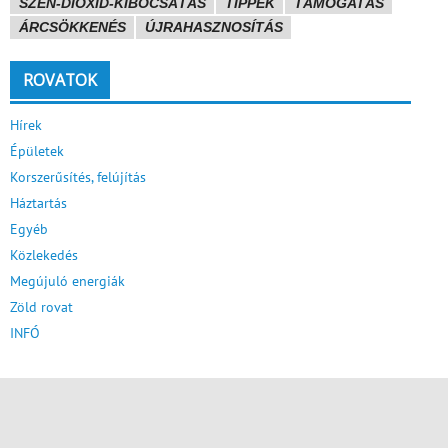
SZÉN-DIOXID-KIBOCSÁTÁS
TIPPEK
TÁMOGATÁS
ÁRCSÖKKENÉS
ÚJRAHASZNOSÍTÁS
ROVATOK
Hírek
Épületek
Korszerűsítés, felújítás
Háztartás
Egyéb
Közlekedés
Megújuló energiák
Zöld rovat
INFÓ