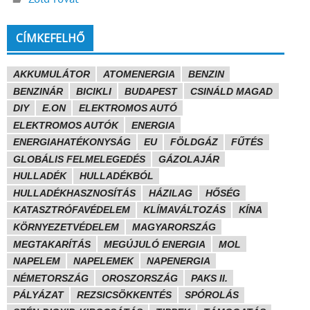
CÍMKEFELHŐ
AKKUMULÁTOR
ATOMENERGIA
BENZIN
BENZINÁR
BICIKLI
BUDAPEST
CSINÁLD MAGAD
DIY
E.ON
ELEKTROMOS AUTÓ
ELEKTROMOS AUTÓK
ENERGIA
ENERGIAHATÉKONYSÁG
EU
FÖLDGÁZ
FŰTÉS
GLOBÁLIS FELMELEGEDÉS
GÁZOLAJÁR
HULLADÉK
HULLADÉKBÓL
HULLADÉKHASZNOSÍTÁS
HÁZILAG
HŐSÉG
KATASZTRÓFAVÉDELEM
KLÍMAVÁLTOZÁS
KÍNA
KÖRNYEZETVÉDELEM
MAGYARORSZÁG
MEGTAKARÍTÁS
MEGÚJULÓ ENERGIA
MOL
NAPELEM
NAPELEMEK
NAPENERGIA
NÉMETORSZÁG
OROSZORSZÁG
PAKS II.
PÁLYÁZAT
REZSICSÖKKENTÉS
SPÓROLÁS