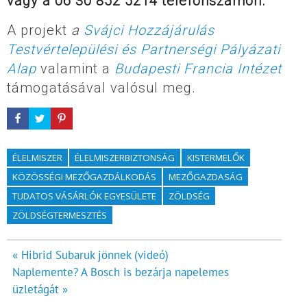
vagy a 06 30 852 5214 telefonszámon.
A projekt
a
Svájci Hozzájárulás
Testvértelepülési és Partnerségi Pályázati
Alap
valamint a
Budapesti Francia Intézet
támogatásával valósul meg.
ÉLELMISZER
ÉLELMISZERBIZTONSÁG
KISTERMELŐK
KÖZÖSSÉGI MEZŐGAZDÁLKODÁS
MEZŐGAZDASÁG
TUDATOS VÁSÁRLÓK EGYESÜLETE
ZÖLDSÉG
ZÖLDSÉGTERMESZTÉS
Bejegyzés
« Hibrid Subaruk jönnek (videó)
Naplemente? A Bosch is bezárja napelemes
navigáció
üzletágát »