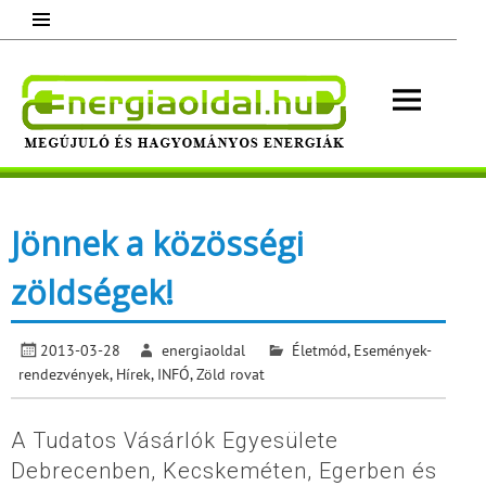
Skip
to
content
Energ
Megújuló és hagyományos energiák.
Minden, ami energia!
Jönnek a közösségi
zöldségek!
2013-03-28
energiaoldal
Életmód
,
Események-
rendezvények
,
Hírek
,
INFÓ
,
Zöld rovat
A Tudatos Vásárlók Egyesülete
Debrecenben, Kecskeméten, Egerben és