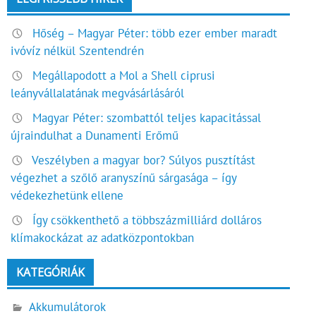
Hőség – Magyar Péter: több ezer ember maradt
ivóvíz nélkül Szentendrén
Megállapodott a Mol a Shell ciprusi
leányvállalatának megvásárlásáról
Magyar Péter: szombattól teljes kapacitással
újraindulhat a Dunamenti Erőmű
Veszélyben a magyar bor? Súlyos pusztítást
végezhet a szőlő aranyszínű sárgasága – így
védekezhetünk ellene
Így csökkenthető a többszázmilliárd dolláros
klímakockázat az adatközpontokban
KATEGÓRIÁK
Akkumulátorok