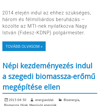
2014 elején indul az ehhez szükséges,
három és félmilliárdos beruházás –
közölte az MTI-nek nyilatkozva Nagy
István (Fidesz-KDNP) polgármester.
TOVÁBB OLVASOM »
Népi kezdeményezés indul
a szegedi biomassza-erőmű
megépítése ellen
2013-04-30
energiaoldal
Bioenergia
,
Biomassza
,
Hírek
,
Megújuló energiák