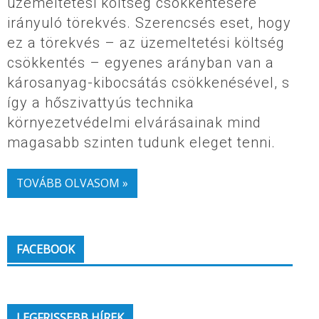
üzemeltetési költség csökkentésére
irányuló törekvés. Szerencsés eset, hogy
ez a törekvés – az üzemeltetési költség
csökkentés – egyenes arányban van a
károsanyag-kibocsátás csökkenésével, s
így a hőszivattyús technika
környezetvédelmi elvárásainak mind
magasabb szinten tudunk eleget tenni.
TOVÁBB OLVASOM »
FACEBOOK
LEGFRISSEBB HÍREK