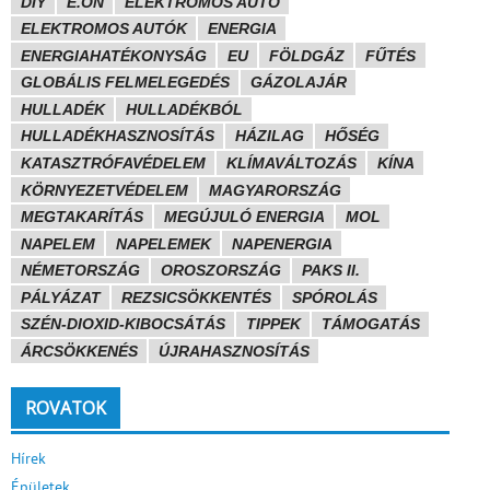
DIY
E.ON
ELEKTROMOS AUTÓ
ELEKTROMOS AUTÓK
ENERGIA
ENERGIAHATÉKONYSÁG
EU
FÖLDGÁZ
FŰTÉS
GLOBÁLIS FELMELEGEDÉS
GÁZOLAJÁR
HULLADÉK
HULLADÉKBÓL
HULLADÉKHASZNOSÍTÁS
HÁZILAG
HŐSÉG
KATASZTRÓFAVÉDELEM
KLÍMAVÁLTOZÁS
KÍNA
KÖRNYEZETVÉDELEM
MAGYARORSZÁG
MEGTAKARÍTÁS
MEGÚJULÓ ENERGIA
MOL
NAPELEM
NAPELEMEK
NAPENERGIA
NÉMETORSZÁG
OROSZORSZÁG
PAKS II.
PÁLYÁZAT
REZSICSÖKKENTÉS
SPÓROLÁS
SZÉN-DIOXID-KIBOCSÁTÁS
TIPPEK
TÁMOGATÁS
ÁRCSÖKKENÉS
ÚJRAHASZNOSÍTÁS
ROVATOK
Hírek
Épületek