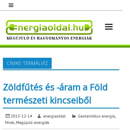
Skip
to
content
Energ
Megújuló és hagyományos energiák.
Minden, ami energia!
CÍMKE:
TERMÁLVÍZ
Zöldfűtés és -áram a Föld
természeti kincseiből
2015-12-14
energiaoldal
Geotermikus energia
,
Hírek
,
Megújuló energiák