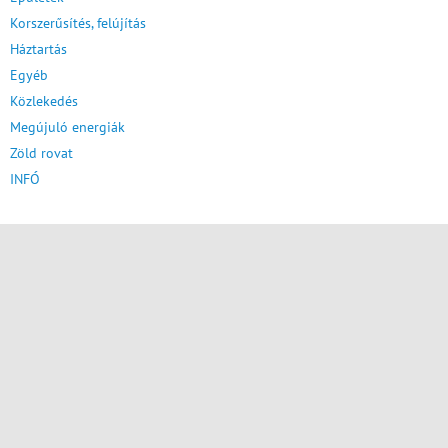
Korszerűsítés, felújítás
Háztartás
Egyéb
Közlekedés
Megújuló energiák
Zöld rovat
INFÓ