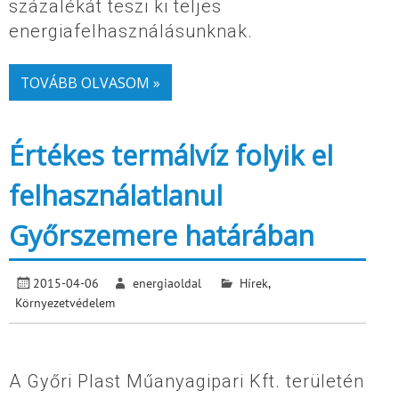
százalékát teszi ki teljes
energiafelhasználásunknak.
TOVÁBB OLVASOM »
Értékes termálvíz folyik el
felhasználatlanul
Győrszemere határában
2015-04-06
energiaoldal
Hírek
,
Környezetvédelem
A Győri Plast Műanyagipari Kft. területén