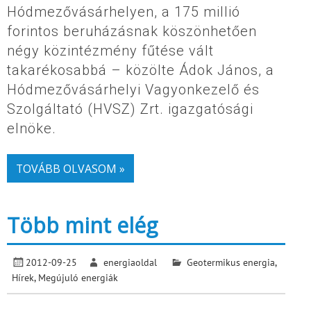
Hódmezővásárhelyen, a 175 millió
forintos beruházásnak köszönhetően
négy közintézmény fűtése vált
takarékosabbá – közölte Ádok János, a
Hódmezővásárhelyi Vagyonkezelő és
Szolgáltató (HVSZ) Zrt. igazgatósági
elnöke.
TOVÁBB OLVASOM »
Több mint elég
2012-09-25
energiaoldal
Geotermikus energia
,
Hírek
,
Megújuló energiák