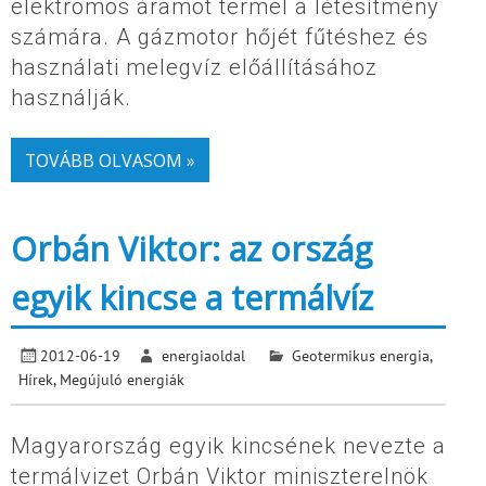
elektromos áramot termel a létesítmény
számára. A gázmotor hőjét fűtéshez és
használati melegvíz előállításához
használják.
TOVÁBB OLVASOM »
Orbán Viktor: az ország
egyik kincse a termálvíz
2012-06-19
energiaoldal
Geotermikus energia
,
Hírek
,
Megújuló energiák
Magyarország egyik kincsének nevezte a
termálvizet Orbán Viktor miniszterelnök