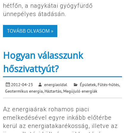
hétfőn, a nagykátai gyógyfürdő
ünnepélyes átadásán.
TOVÁBB OLVASOM »
Hogyan válasszunk
hőszivattyút?
2012-04-23
energiaoldal
Épületek
,
Fűtés-hűtés
,
Geotermikus energia
,
Háztartás
,
Megújuló energiák
Az energiaárak rohamos piaci
emelkedésével egyre inkább előtérbe
kerül az energiatakarékosság, illetve az