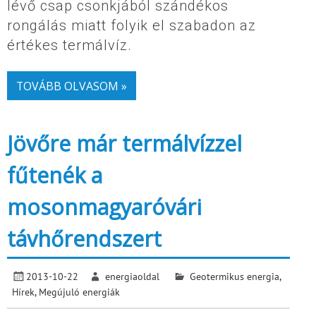
lévő csap csonkjából szándékos
rongálás miatt folyik el szabadon az
értékes termálvíz.
TOVÁBB OLVASOM »
Jövőre már termálvízzel
fűtenék a
mosonmagyaróvári
távhőrendszert
2013-10-22
energiaoldal
Geotermikus energia
,
Hírek
,
Megújuló energiák