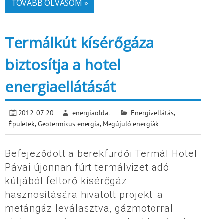
TOVÁBB OLVASOM »
Termálkút kísérőgáza
biztosítja a hotel
energiaellátását
2012-07-20
energiaoldal
Energiaellátás
,
Épületek
,
Geotermikus energia
,
Megújuló energiák
Befejeződött a berekfürdői Termál Hotel
Pávai újonnan fúrt termálvizet adó
kútjából feltörő kísérőgáz
hasznosítására hivatott projekt; a
metángáz leválasztva, gázmotorral