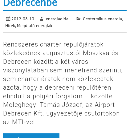
Debrecenbe
2012-08-10
energiaoldal
Geotermikus energia
,
Hírek
,
Megújuló energiák
Rendszeres charter repülőjáratok
közlekednek augusztustól Moszkva és
Debrecen között; a két város
viszonylatában sem menetrend szerinti,
sem charterjáratok nem közlekedtek
azóta, hogy a debreceni repülőtéren
elindult a polgári forgalom – közölte
Meleghegyi Tamás József, az Airport
Debrecen Kft. ügyvezetője csütörtökön
az MTI-vel.