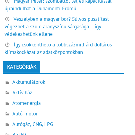
Magyar Péter: szombattól teljes kapacitással
újraindulhat a Dunamenti Erőmű
Veszélyben a magyar bor? Súlyos pusztítást
végezhet a szőlő aranyszínű sárgasága – így
védekezhetünk ellene
Így csökkenthető a többszázmilliárd dolláros
klímakockázat az adatközpontokban
KATEGÓRIÁK
Akkumulátorok
Aktív ház
Atomenergia
Autó-motor
Autógáz, CNG, LPG
Bicikli