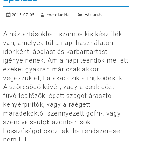
2013-07-05
energiaoldal
Háztartás
A háztartásokban számos kis készülék
van, amelyek túl a napi használaton
időnkénti ápolást és karbantartást
igényelnének. Ám a napi teendők mellett
ezeket gyakran már csak akkor
végezzük el, ha akadozik a működésük.
A szörcsögő kávé-, vagy a csak gőzt
fúvó teafőzők, égett szagot árasztó
kenyérpirítók, vagy a ráégett
maradékoktól szennyezett gofri-, vagy
szendvicssütők azonban sok
bosszúságot okoznak, ha rendszeresen
nem […]