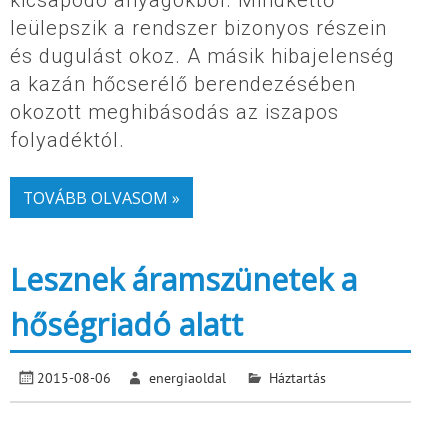
kicsapódó anyagokból. Mindkettő
leülepszik a rendszer bizonyos részein
és dugulást okoz. A másik hibajelenség
a kazán hőcserélő berendezésében
okozott meghibásodás az iszapos
folyadéktól.
TOVÁBB OLVASOM »
Lesznek áramszünetek a
hőségriadó alatt
2015-08-06
energiaoldal
Háztartás