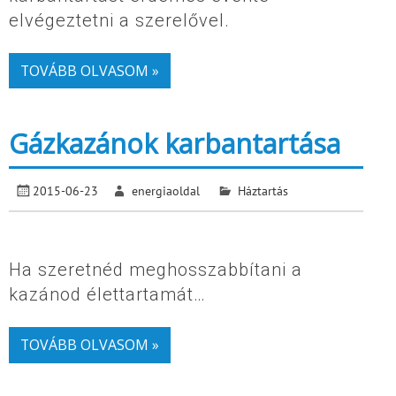
elvégeztetni a szerelővel.
TOVÁBB OLVASOM »
Gázkazánok karbantartása
2015-06-23
energiaoldal
Háztartás
Ha szeretnéd meghosszabbítani a
kazánod élettartamát…
TOVÁBB OLVASOM »