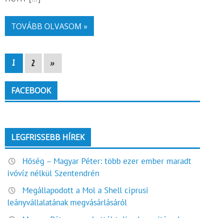
TOVÁBB OLVASOM »
1
2
»
FACEBOOK
LEGFRISSEBB HÍREK
Hőség – Magyar Péter: több ezer ember maradt
ivóvíz nélkül Szentendrén
Megállapodott a Mol a Shell ciprusi
leányvállalatának megvásárlásáról