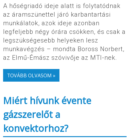
A hőségriadó ideje alatt is folytatódnak
az áramszünettel járó karbantartási
munkálatok, azok ideje azonban
legfeljebb négy órára csökken, és csak a
legszükségesebb helyeken lesz
munkavégzés – mondta Boross Norbert,
az Elmű-Émász szóvivője az MTI-nek.
TOVÁBB OLVASOM »
Miért hívunk évente
gázszerelőt a
konvektorhoz?