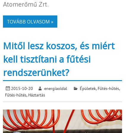
Atomerőmű Zrt.
TOVÁBB OLVASOM »
Mitől lesz koszos, és miért
kell tisztítani a fűtési
rendszerünket?
2015-10-20
energiaoldal
Épületek
,
Fűtés-hűtés
,
Fűtés-hűtés
,
Háztartás