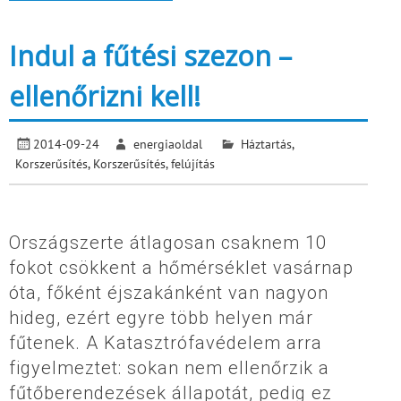
Indul a fűtési szezon –
ellenőrizni kell!
2014-09-24
energiaoldal
Háztartás
,
Korszerűsítés
,
Korszerűsítés, felújítás
Országszerte átlagosan csaknem 10
fokot csökkent a hőmérséklet vasárnap
óta, főként éjszakánként van nagyon
hideg, ezért egyre több helyen már
fűtenek. A Katasztrófavédelem arra
figyelmeztet: sokan nem ellenőrzik a
fűtőberendezések állapotát, pedig ez