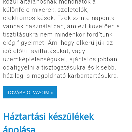
közül általánosnak mondhatók a
különféle mixerek, szeletelők,
elektromos kések. Ezek szinte naponta
vannak használatban, ám ezt követően a
tisztításukra nem mindenkor fordítunk
elég figyelmet. Ám, hogy elkerüljük az
idő előtti javíttatásukat, vagy
üzemképtelenségüket, ajánlatos jobban
odafigyelni a tisztogatásukra és kisebb,
házilag is megoldható karbantartásukra.
TOVÁBB OLVASOM »
Háztartási készülékek
ápolása