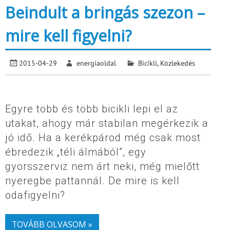
Beindult a bringás szezon –
mire kell figyelni?
2015-04-29
energiaoldal
Bicikli
,
Közlekedés
Egyre több és több bicikli lepi el az
utakat, ahogy már stabilan megérkezik a
jó idő. Ha a kerékpárod még csak most
ébredezik „téli álmából”, egy
gyorsszerviz nem árt neki, még mielőtt
nyeregbe pattannál. De mire is kell
odafigyelni?
TOVÁBB OLVASOM »