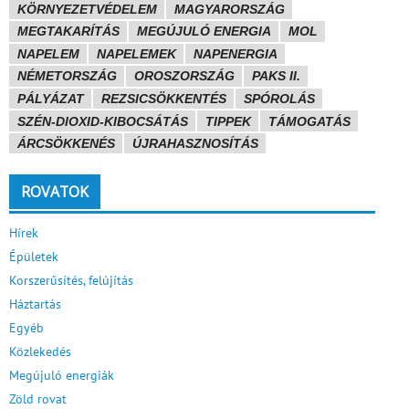
KÖRNYEZETVÉDELEM
MAGYARORSZÁG
MEGTAKARÍTÁS
MEGÚJULÓ ENERGIA
MOL
NAPELEM
NAPELEMEK
NAPENERGIA
NÉMETORSZÁG
OROSZORSZÁG
PAKS II.
PÁLYÁZAT
REZSICSÖKKENTÉS
SPÓROLÁS
SZÉN-DIOXID-KIBOCSÁTÁS
TIPPEK
TÁMOGATÁS
ÁRCSÖKKENÉS
ÚJRAHASZNOSÍTÁS
ROVATOK
Hírek
Épületek
Korszerűsítés, felújítás
Háztartás
Egyéb
Közlekedés
Megújuló energiák
Zöld rovat