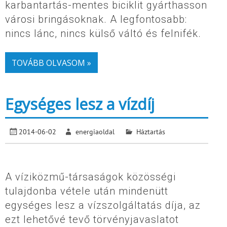
karbantartás-mentes biciklit gyárthasson
városi bringásoknak. A legfontosabb:
nincs lánc, nincs külső váltó és felnifék.
TOVÁBB OLVASOM »
Egységes lesz a vízdíj
2014-06-02
energiaoldal
Háztartás
A víziközmű-társaságok közösségi
tulajdonba vétele után mindenütt
egységes lesz a vízszolgáltatás díja, az
ezt lehetővé tevő törvényjavaslatot