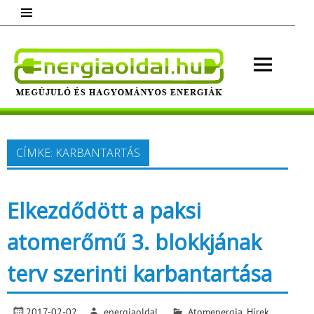
Skip
to
content
Energ
Megújuló és hagyományos energiák.
Minden, ami energia!
CÍMKE:
KARBANTARTÁS
Elkezdődött a paksi
atomerőmű 3. blokkjának
terv szerinti karbantartása
2017-02-02
energiaoldal
Atomenergia
,
Hírek