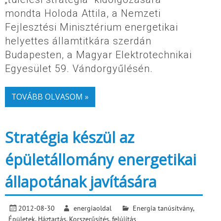
mondta Holoda Attila, a Nemzeti
Fejlesztési Minisztérium energetikai
helyettes államtitkára szerdán
Budapesten, a Magyar Elektrotechnikai
Egyesület 59. Vándorgyűlésén.
TOVÁBB OLVASOM »
Stratégia készül az
épületállomány energetikai
állapotának javítására
2012-08-30
energiaoldal
Energia tanúsítvány
,
Épületek
,
Háztartás
,
Korszerűsítés, felújítás