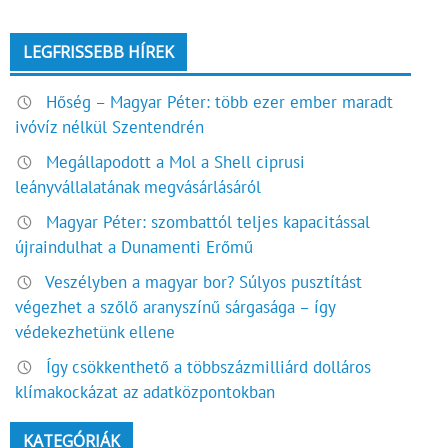
LEGFRISSEBB HÍREK
Hőség – Magyar Péter: több ezer ember maradt
ivóvíz nélkül Szentendrén
Megállapodott a Mol a Shell ciprusi
leányvállalatának megvásárlásáról
Magyar Péter: szombattól teljes kapacitással
újraindulhat a Dunamenti Erőmű
Veszélyben a magyar bor? Súlyos pusztítást
végezhet a szőlő aranyszínű sárgasága – így
védekezhetünk ellene
Így csökkenthető a többszázmilliárd dolláros
klímakockázat az adatközpontokban
KATEGÓRIÁK