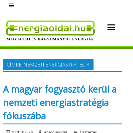
Skip
to
content
Energ
Megújuló és hagyományos energiák.
Minden, ami energia!
CÍMKE:
NEMZETI ENERGIASTRATÉGIA
A magyar fogyasztó kerül a
nemzeti energiastratégia
fókuszába
2020-02-28
energiaoldal
Háztartás