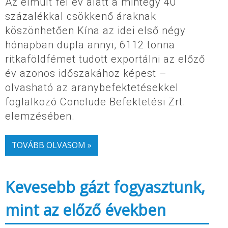
Az elmúlt fél év alatt a mintegy 40
százalékkal csökkenő áraknak
köszönhetően Kína az idei első négy
hónapban dupla annyi, 6112 tonna
ritkaföldfémet tudott exportálni az előző
év azonos időszakához képest –
olvasható az aranybefektetésekkel
foglalkozó Conclude Befektetési Zrt.
elemzésében.
TOVÁBB OLVASOM »
Kevesebb gázt fogyasztunk,
mint az előző években