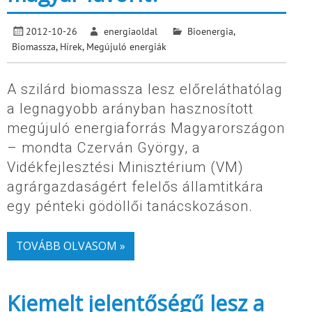
2012-10-26
energiaoldal
Bioenergia
,
Biomassza
,
Hírek
,
Megújuló energiák
A szilárd biomassza lesz előreláthatólag
a legnagyobb arányban hasznosított
megújuló energiaforrás Magyarországon
– mondta Czerván György, a
Vidékfejlesztési Minisztérium (VM)
agrárgazdaságért felelős államtitkára
egy pénteki gödöllői tanácskozáson.
TOVÁBB OLVASOM »
Kiemelt jelentőségű lesz a