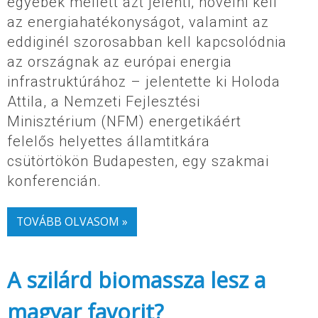
egyebek mellett azt jelenti, növelni kell
az energiahatékonyságot, valamint az
eddiginél szorosabban kell kapcsolódnia
az országnak az európai energia
infrastruktúrához – jelentette ki Holoda
Attila, a Nemzeti Fejlesztési
Minisztérium (NFM) energetikáért
felelős helyettes államtitkára
csütörtökön Budapesten, egy szakmai
konferencián.
TOVÁBB OLVASOM »
A szilárd biomassza lesz a
magyar favorit?