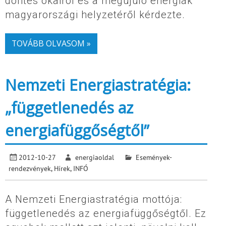
döntés okairól és a megújuló energiák
magyarországi helyzetéről kérdezte.
TOVÁBB OLVASOM »
Nemzeti Energiastratégia:
„függetlenedés az
energiafüggőségtől”
2012-10-27
energiaoldal
Események-
rendezvények
,
Hírek
,
INFÓ
A Nemzeti Energiastratégia mottója:
függetlenedés az energiafüggőségtől. Ez