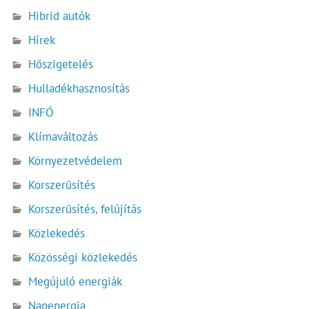
Hibrid autók
Hírek
Hőszigetelés
Hulladékhasznosítás
INFÓ
Klímaváltozás
Környezetvédelem
Korszerűsítés
Korszerűsítés, felújítás
Közlekedés
Közösségi közlekedés
Megújuló energiák
Napenergia