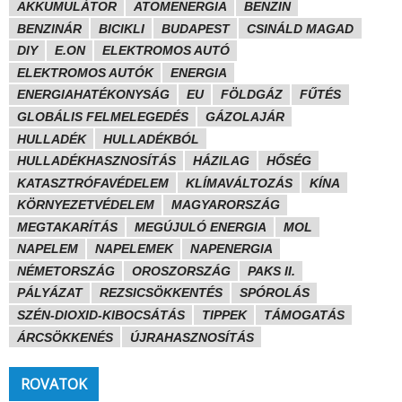
AKKUMULÁTOR
ATOMENERGIA
BENZIN
BENZINÁR
BICIKLI
BUDAPEST
CSINÁLD MAGAD
DIY
E.ON
ELEKTROMOS AUTÓ
ELEKTROMOS AUTÓK
ENERGIA
ENERGIAHATÉKONYSÁG
EU
FÖLDGÁZ
FŰTÉS
GLOBÁLIS FELMELEGEDÉS
GÁZOLAJÁR
HULLADÉK
HULLADÉKBÓL
HULLADÉKHASZNOSÍTÁS
HÁZILAG
HŐSÉG
KATASZTRÓFAVÉDELEM
KLÍMAVÁLTOZÁS
KÍNA
KÖRNYEZETVÉDELEM
MAGYARORSZÁG
MEGTAKARÍTÁS
MEGÚJULÓ ENERGIA
MOL
NAPELEM
NAPELEMEK
NAPENERGIA
NÉMETORSZÁG
OROSZORSZÁG
PAKS II.
PÁLYÁZAT
REZSICSÖKKENTÉS
SPÓROLÁS
SZÉN-DIOXID-KIBOCSÁTÁS
TIPPEK
TÁMOGATÁS
ÁRCSÖKKENÉS
ÚJRAHASZNOSÍTÁS
ROVATOK